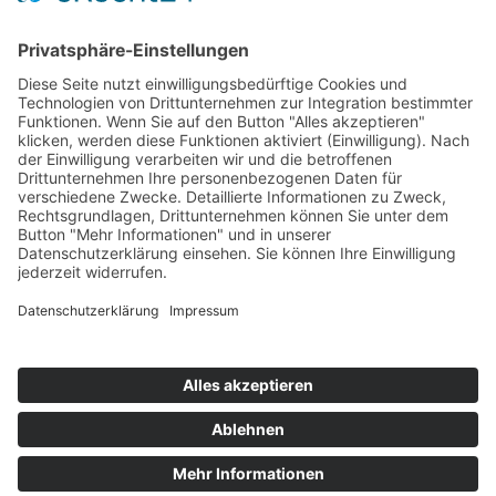
Bärbel Bas
Mitglied des Deutschen Bundestages
Presse & Downloads
Pressemitteilungen
Pressefotos
BASis Info
Newsletter-Abo
Rechenschaftsflyer
Kontakt
Datenschutz
Impressum