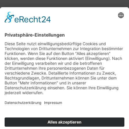
Bärbel Bas
Mitglied des Deutschen Bundestages
Presse & Downloads
Pressemitteilungen
Pressefotos
BASis Info
Newsletter-Abo
Rechenschaftsflyer