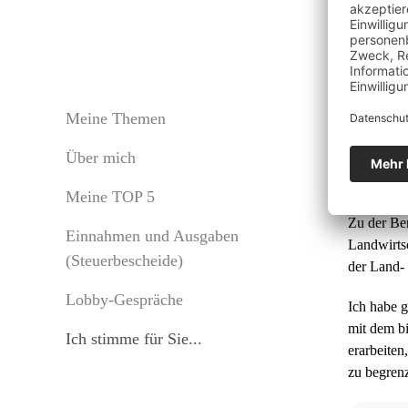
Ent
Meine Themen
Über mich
CDU
Meine TOP 5
Zu der Be
Einnahmen und Ausgaben
Landwirtsc
(Steuerbescheide)
der Land- 
Lobby-Gespräche
Ich habe 
mit dem b
Ich stimme für Sie...
erarbeiten
zu begren