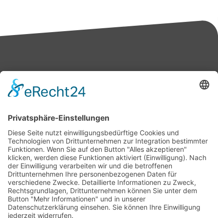
Bärbel Bas
Mitglied des Deutschen Bundestages
Presse & Downloads
Pressemitteilungen
Pressefotos
BASis Info
Newsletter-Abo