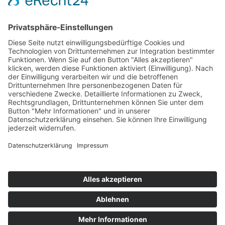
Bärbel Bas
Mitglied des Deutschen Bundestages
Presse & Downloads
Pressemitteilungen
Pressefotos
BASis Info
Newsletter-Abo
Rechenschaftsflyer
Kontakt
Datenschutz
Impressum