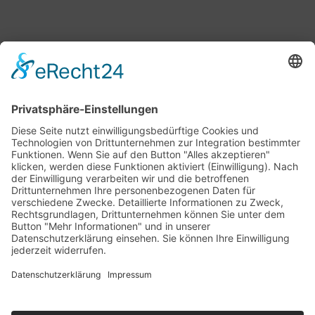
Bärbel Bas
Mitglied des Deutschen Bundestages
Presse & Downloads
Pressemitteilungen
Pressefotos
BASis Info
Newsletter-Abo
Rechenschaftsflyer